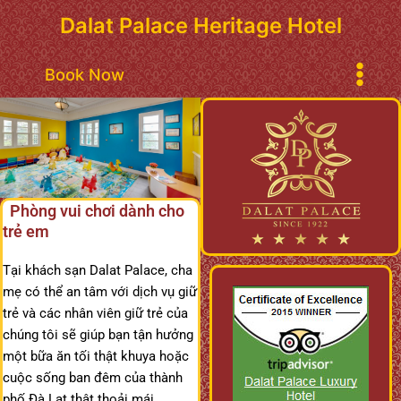
Nhảy
Dalat Palace Heritage Hotel
tới
nội
Main
Book Now
dung
Menu
Phòng vui chơi dành cho
trẻ em
Tại khách sạn Dalat Palace, cha
mẹ có thể an tâm với dịch vụ giữ
trẻ và các nhân viên giữ trẻ của
chúng tôi sẽ giúp bạn tận hưởng
một bữa ăn tối thật khuya hoặc
cuộc sống ban đêm của thành
phố Đà Lạt thật thoải mái.